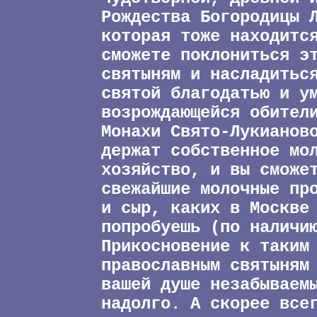
Рождества Богородицы 
которая тоже находитс
сможете поклониться э
святыням и насладитьс
святой благодатью и у
возрождающейся обител
Монахи Свято-Лукианов
держат собственное мо
хозяйство, и вы сможе
свежайшие молочные пр
и сыр, каких в Москве
попробуешь (по наличи
Прикосновение к таким
православным святыням
вашей душе незабываем
надолго. А скорее все