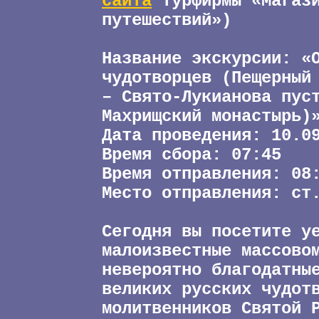
сайта
турфирмы «Магаз
путешествий»)
Название экскурсии: «
чудотворцев (Пещерный
– Свято-Лукианова пус
Махрищский монастырь)
Дата проведения: 10.0
Время сбора: 07:45
Время отправления: 08
Место отправления: ст
Сегодня вы посетите у
малоизвестные массово
невероятно благодатны
великих русских чудот
молитвенников Святой 