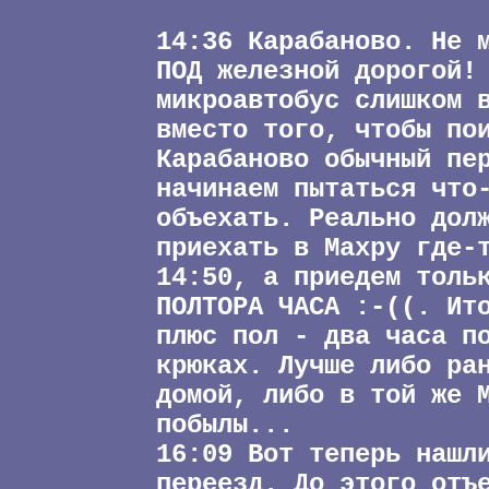
14:36 Карабаново. Не 
ПОД железной дорогой!
микроавтобус слишком 
вместо того, чтобы по
Карабаново обычный пе
начинаем пытаться что
объехать. Реально дол
приехать в Махру где-
14:50, а приедем толь
ПОЛТОРА ЧАСА :-((. Ит
плюс пол - два часа п
крюках. Лучше либо ра
домой, либо в той же 
побылы...
16:09 Вот теперь нашл
переезд. До этого отъ