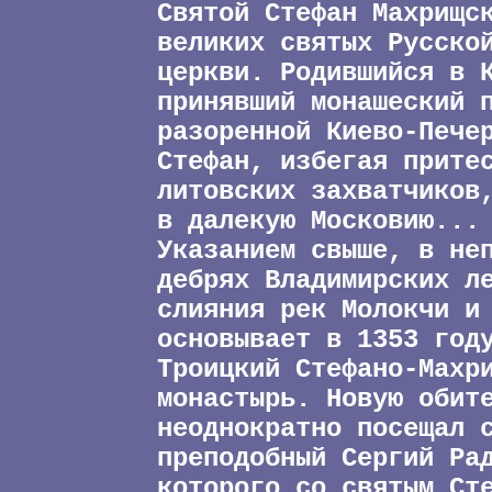
Святой Стефан Махрищс
великих святых Русско
церкви. Родившийся в 
принявший монашеский 
разоренной Киево-Пече
Стефан, избегая прите
литовских захватчиков
в далекую Московию...
Указанием свыше, в не
дебрях Владимирских л
слияния рек Молокчи и
основывает в 1353 год
Троицкий Стефано-Махр
монастырь. Новую обит
неоднократно посещал 
преподобный Сергий Ра
которого со святым Ст