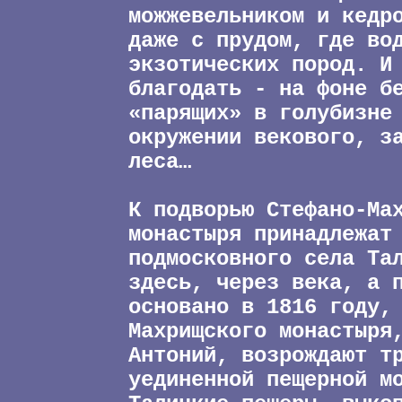
можжевельником и кедр
даже с прудом, где во
экзотических пород. И
благодать - на фоне б
«парящих» в голубизне
окружении векового, з
леса…
К подворью Стефано-Ма
монастыря принадлежат
подмосковного села Та
здесь, через века, а 
основано в 1816 году,
Махрищского монастыря
Антоний, возрождают т
уединенной пещерной м