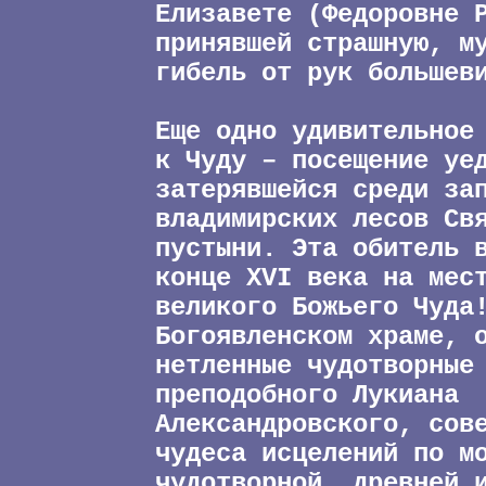
Елизавете (Федоровне 
принявшей страшную, м
гибель от рук большев
Еще одно удивительное
к Чуду – посещение уе
затерявшейся среди за
владимирских лесов Св
пустыни. Эта обитель 
конце XVI века на мес
великого Божьего Чуда
Богоявленском храме, 
нетленные чудотворные
преподобного Лукиана
Александровского, сов
чудеса исцелений по м
чудотворной, древней 