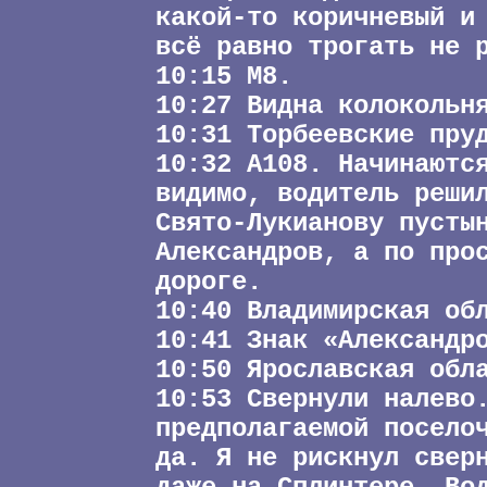
какой-то коричневый и
всё равно трогать не 
10:15 М8.
10:27 Видна колокольн
10:31 Торбеевские пру
10:32 А108. Начинаютс
видимо, водитель реши
Свято-Лукианову пусты
Александров, а по про
дороге.
10:40 Владимирская об
10:41 Знак «Александр
10:50 Ярославская обл
10:53 Свернули налево
предполагаемой посело
да. Я не рискнул свер