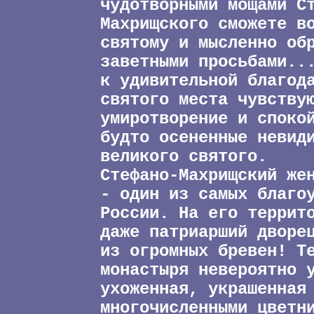
чудотворными мощами С
Махрищского сможете в
святому и мысленно об
заветными просьбами..
к удивительной благод
святого места чувству
умиротворение и споко
будто осененные невид
великого святого.
Стефано-Махрищский же
- один из самых благо
России. На его террит
даже патриарший дворе
из огромных бревен! Т
монастыря невероятно 
ухоженная, украшенная
многочисленными цветн