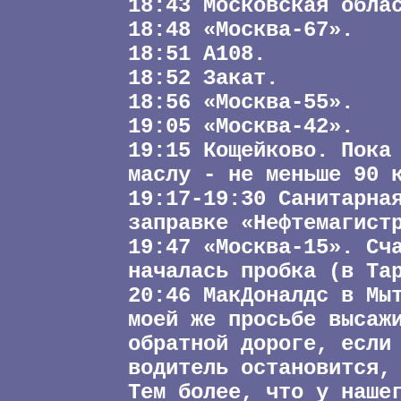
18:43 Московская обла
18:48 «Москва-67».
18:51 А108.
18:52 Закат.
18:56 «Москва-55».
19:05 «Москва-42».
19:15 Кощейково. Пока
маслу - не меньше 90 
19:17-19:30 Санитарна
заправке «Нефтемагист
19:47 «Москва-15». Сч
началась пробка (в Та
20:46 МакДоналдс в Мы
моей же просьбе высаж
обратной дороге, если
водитель остановится,
Тем более, что у наше