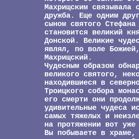
Махрищским связывала 
дружба. Еще одним дру
сыном святого Стефана
становится великий кн
Донской. Великие чуде
являл, по воле Божией
Махрищский.
Чудесным образом обна
великого святого, нек
находившиеся в северн
Троицкого собора мона
его смерти они продол
удивительные чудеса и
самых тяжелых и неизл
на протяжении вот уже
Вы побываете в храме,