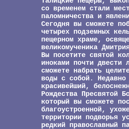
Талицкие пещеры, выко
со временем стали мес
паломничества и явлен
Сегодня вы сможете по
четырех подземных кел
пещерном храме, освящ
великомученика Дмитри
Вы посетите святой ко
иноками почти двести 
сможете набрать целит
воды с собой. Недавно
красивейший, белоснеж
Рождества Пресвятой Б
который вы сможете по
благоустроенной, ухож
территории подворья у
редкий православный п