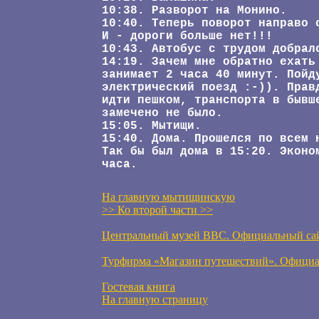
10:38. Разворот на Монино.
10:40. Теперь поворот направо 
И - дороги больше нет!!!
10:43. Автобус с трудом добрал
14:19. Зачем мне обратно ехать
занимает 2 часа 40 минут. Пойд
электрический поезд :-)). Прав
идти пешком, транспорта в бывш
замечено не было.
15:05. Мытищи.
15:40. Дома. Прошелся по всем 
Так бы был дома в 15:20. Эконо
часа.
На главную мытищинскую
>> Ко второй части >>
Центральный музей ВВС. Официальный са
Турфирма «Магазин путешествий». Официа
Гостевая книга
На главную страницу