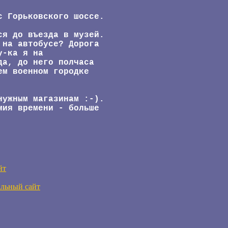
с Горьковского шоссе.
ся до въезда в музей.
 на автобусе? Дорога
у-ка я на
да, до него полчаса
ем военном городке
нужным магазинам :-).
мия времени - больше
йт
льный сайт