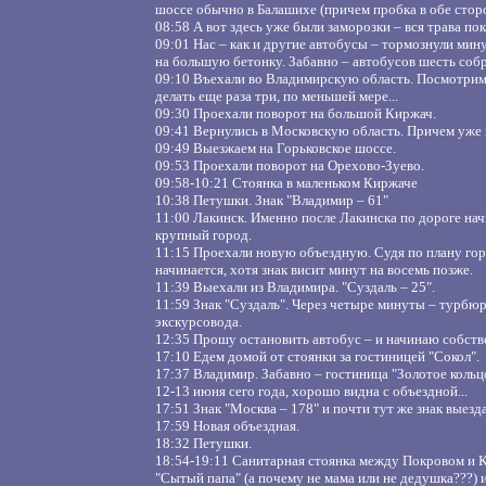
шоссе обычно в Балашихе (причем пробка в обе стор
08:58 А вот здесь уже были заморозки – вся трава по
09:01 Нас – как и другие автобусы – тормознули мин
на большую бетонку. Забавно – автобусов шесть собр
09:10 Въехали во Владимирскую область. Посмотрим 
делать еще раза три, по меньшей мере...
09:30 Проехали поворот на большой Киржач.
09:41 Вернулись в Московскую область. Причем уже 
09:49 Выезжаем на Горьковское шоссе.
09:53 Проехали поворот на Орехово-Зуево.
09:58-10:21 Стоянка в маленьком Киржаче
10:38 Петушки. Знак "Владимир – 61"
11:00 Лакинск. Именно после Лакинска по дороге нач
крупный город.
11:15 Проехали новую объездную. Судя по плану гор
начинается, хотя знак висит минут на восемь позже.
11:39 Выехали из Владимира. "Суздаль – 25".
11:59 Знак "Суздаль". Через четыре минуты – турбюр
экскурсовода.
12:35 Прошу остановить автобус – и начинаю собств
17:10 Едем домой от стоянки за гостиницей "Сокол".
17:37 Владимир. Забавно – гостиница "Золотое кольцо
12-13 июня сего года, хорошо видна с объездной...
17:51 Знак "Москва – 178" и почти тут же знак выезд
17:59 Новая объездная.
18:32 Петушки.
18:54-19:11 Санитарная стоянка между Покровом и К
"Сытый папа" (а почему не мама или не дедушка???) 