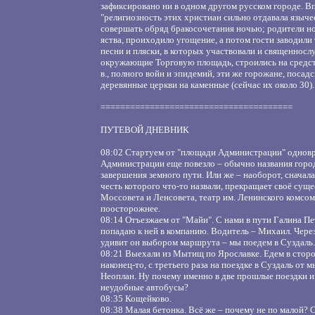
зафиксировано ни в одном другом русском городе. В
"религиозность этих христиан сильно отдавала языче
совершать обряд бракосочетания ночью; родители н
яства, проиходило угощение, а потом гости заводили
песни и пляски, в которых участвовали и священнос
окружающие Торговую площадь, строились на средст
в., полного войн и эпидемий, эти же горожане, посад
деревянные церкви на каменные (сейчас их около 30).
=======================================
ПУТЕВОЙ ДНЕВНИК
08:02 Стартуем от "площади Администрации" одновр
Администрации еще повезло – обычно названия горо
завершения земного пути. Или же – наоборот, сначала 
честь которого что-то назвали, прекращает своё сущ
Моссовета и Ленсовета, театр им. Ленинского комсом
поосторожнее.
08:14 Отъезжаем от "Майи". С нами в пути Галина Пе
попадаю к ней в компанию. Водитель – Михаил. Через 
удивит он выбором маршрута – мы поедем в Суздаль.
08:21 Выехали из Мытищ по Ярославке. Едем в сторо
наконец-то, с третьего раза на поездке в Суздаль от
Неоплан. Ну почему именно в две прошлые поездки и
неудобные автобусы?
08:35 Кощейково.
08:38 Малая бетонка. Всё же – почему не по малой? 