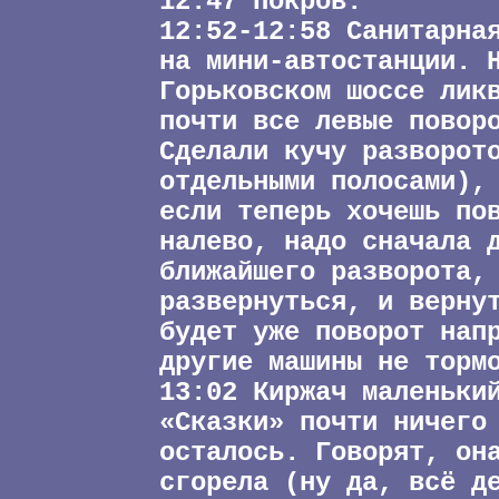
12:47 Покров.
12:52-12:58 Санитарна
на мини-автостанции. 
Горьковском шоссе лик
почти все левые повор
Сделали кучу разворот
отдельными полосами),
если теперь хочешь по
налево, надо сначала 
ближайшего разворота,
развернуться, и верну
будет уже поворот нап
другие машины не торм
13:02 Киржач маленьки
«Сказки» почти ничего
осталось. Говорят, он
сгорела (ну да, всё д