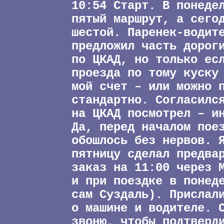
10:54 Старт. В понеде
пятый маршрут, а сего
шестой. Паренек-водит
предложил часть дорог
по ЦКАД, но только ес
проезда по тому куску
мой счет – или можно 
стандартно. Согласилс
на ЦКАД посмотрел – и
Да, перед началом пое
обошлось без нервов. 
пятницу сделал предва
заказ на 11:00 через 
и при поездке в понед
сам Суздаль). Прислал
о машине и водителе. 
звоню, чтобы подтверд