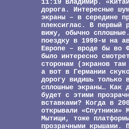
11:19 Владимир. «Кита
дорога. Интересные шу
экраны – в середине п
плексиглас. В первый 
вижу, обычно сплошные
поездку в 1999-м на а
Европе – вроде бы во 
было интересно смотре
сторонам (экранов там
а вот в Германии скук
дорогу видишь только 
сплошные экраны… Как 
будет с этими прозрач
вставками? Когда в 20
открывали «Спутники» 
Мытищи, тоже платформ
прозрачными крышами. 