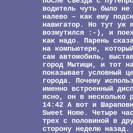
После съезда с путепр
водитель чуть было не
налево – как ему подс
навигатор. Но тут уж 
возмутился :-), и пое
как надо. Парень сказ
на компьютере, которы
сам автомобиль, выста
город Мытищи, и тот н
показывает условный ц
города. Почему исполь
именно встроенный дис
ясно, он в несколько 
14:42 А вот и Шарапов
Sweet Home. Четыре ча
трех с половиной в др
сторону неделю назад.