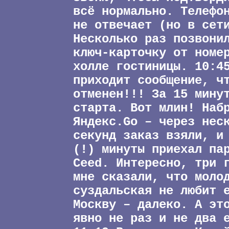
всё нормально. Телефо
не отвечает (но в сет
Несколько раз позвони
ключ-карточку от номе
холле гостиницы. 10:4
приходит сообщение, ч
отменен!!! За 15 мину
старта. Вот млин! Наб
Яндекс.Go – через нес
секунд заказ взяли, и
(!) минуты приехал па
Ceed. Интересно, три 
мне сказали, что моло
суздальская не любит 
Москву – далеко. А эт
явно не раз и не два 