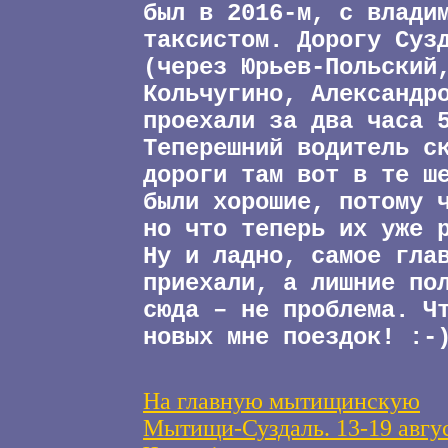
был в 2016-м, с влади
таксистом. Дорогу Суз
(через Юрьев-Польский
Кольчугино, Александр
проехали за два часа 
Теперешний водитель с
дороги там вот в те ш
были хорошие, потому 
но что теперь их уже 
Ну и ладно, самое гла
приехали, а лишние по
сюда – не проблема. Ч
новых мне поездок! :-
На главную мытищинскую
Мытищи-Суздаль. 13-19 авгус