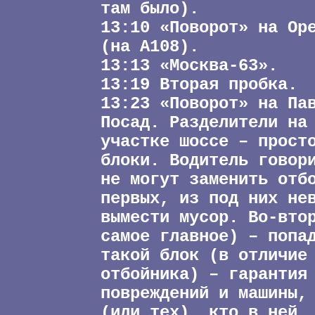
там было).
13:10 «Поворот» на Ор
(на А108).
13:13 «Москва-63».
13:19 Вторая пробка.
13:23 «Поворот» на Па
Посад. Разделители на
участке шоссе – прост
блоки. Водитель говор
не могут заменить отб
первых, из под них не
вымести мусор. Во-вто
самое главное) – попа
такой блок (в отличие
отбойника) – гарантия
повреждений и машины,
(или тех), кто в ней.