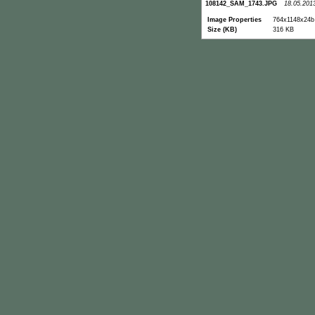
108142_SAM_1743.JPG
18.05.201
Image Properties
764x1148x24b
Size (KB)
316 KB