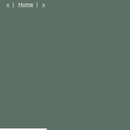
«
|
Home
|
»