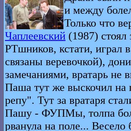
и между боле
Только что в
Чаплеевский
(1987) стоял
РТшников, кстати, играл в
связаны веревочкой), дон
замечаниями, вратарь не 
Паша тут же выскочил на п
репу". Тут за вратаря ста
Пашу - ФУПМы, толпа бол
рванула на поле... Весело