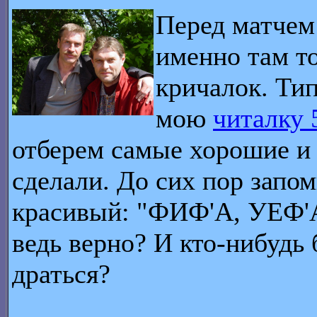
Перед матчем
именно там т
кричалок. Ти
мою
читалку 
отберем самые хорошие и 
сделали. До сих пор запо
красивый: "ФИФ'А, УЕФ'А
ведь верно? И кто-нибудь 
драться?