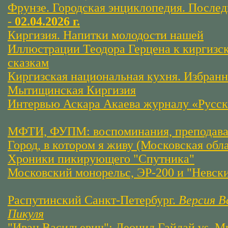
Фрунзе. Городская энциклопедия. Послед
-
02.04.2026 г.
Киргизия. Напитки молодости нашей
Иллюстрации Теодора Герцена к киргизс
сказкам
Киргизская национальная кухня. Избран
Мытищинская Киргизия
Интервью Аскара Акаева журналу «Русск
МФТИ, ФУПМ: воспоминания, преподавате
Город, в котором я живу (Московская об
Хроники пикирующего "Спутника"
Московский монорельс, ЭР-200 и "Невски
Распутинский Санкт-Петербург.
Версия В
Пикуля
"Иван Васильевич": Леонид Гайдай vs. М